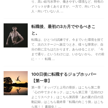
り、高い給与水準や、働きやすい環境など、特有の
メリットが多くありますが、一方で、向いている
人・向いていない人 ...
転職後、最初の3カ月でやるべきこ
と。
転職は、ひとつの試練です。今までいた環境を捨て
て、次のステージへ旅立つとき、様々な障害が、自
分の前に立ちはだかります。あらゆることが、「今
まで通り」というわけには、いかないから。 その前
に・・・ 転職 ...
100日後に転職するジョブホッパー
【第一章】
第一章「オッパブと上司の骨折」はこちら第二章
「心の中でタイキック」はこちら第三章「忘却のひ
よこリスペクト」はこちら第四章「あの夏の日の活
動記録」はこちら最終章「転職の向こう側」はこち
ら祝！！ 書籍化！ ...