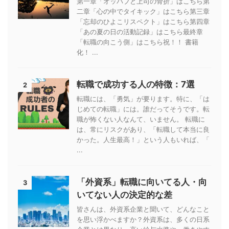
第一章「オッパブと上司の骨折」はこちら第
二章「心の中でタイキック」はこちら第三章
「忘却のひよこリスペクト」はこちら第四章
「あの夏の日の活動記録」はこちら最終章
「転職の向こう側」はこちら祝！！ 書籍
化！ ...
転職で成功する人の特徴：7選
2
転職には、「勇気」が要ります。特に、「は
じめての転職」には。誰だってそうです。転
職が怖くない人なんて、いません。 転職に
は、常にリスクがあり、「転職して本当に良
かった。人生最高！」という人もいれば、「
...
「外資系」転職に向いてる人・向
3
いてない人の決定的な差
皆さんは、外資系企業と聞いて、どんなこと
を思い浮かべますか？外資系は、多くの日系