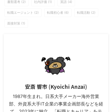
書類選考
(2)
社内評価
(1)
英語
(4)
転職エージェント
(2)
転職初心者
(6)
転職活動
(2)
面接対策
(1)
安斎 響市 (Kyoichi Anzai)
1987年生まれ。日系大手メーカー海外営業
部、外資系大手IT企業の事業企画部長などを経
て、2023年に独立。「転職とキャリア」をテ