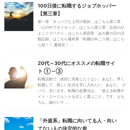
100日後に転職するジョブホッパー
【第三章】
第一章「オッパブと上司の骨折」はこちら第二章
「心の中でタイキック」はこちら第三章「忘却のひ
よこリスペクト」はこちら第四章「あの夏の日の活
動記録」はこちら最終章「転職の向こう側」はこち
ら祝！！ 書籍化！ ...
20代～30代にオススメの転職サイ
ト ①～③
転職活動で、絶対に失敗したくない、あなた。早く
転職して、新しい生活を手に入れたい、あなた。 ズ
バリ、言います。転職の必勝法は、「使える転職サ
イト・エージェントを正しく選ぶこと」です。もち
ろん、細かいテ ...
「外資系」転職に向いてる人・向い
てない人の決定的な差