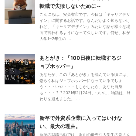
転職で失敗しないために～
こんにちは、安斎響市です。今日は「キャリアデザ
イン」に関するお話です。なんだかよく知らないけ
れど、「キャリアデザイン」みたいな話が様々な場
面で言われるようになって久しいです。何せ、私が
大学1~2年生の ...
あとがき：「100日後に転職するジ
ョブホッパー」
あなたが、この「あとがき」を読んでいる頃には、
恐らく私はジョブホッパーになっているでしょ
う・・・いや・・・もしかしたら、あなた自身
も・・・？？2021年2月24日、ついに、物語は、終
わりを迎えました。 ...
新卒で外資系企業に入ってはいけな
い、最大の理由。
新卒の就職活動では、沢山の優秀な大学生の皆さん