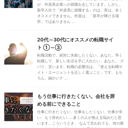
が、外資系企業への就職を志しています。しかし、
新卒入社で「外資系に就職する」のは、実は、全く
オススメできません。外資は、「新卒が輝ける場
所」ではありません ...
20代～30代にオススメの転職サイ
ト ①～③
転職活動で、絶対に失敗したくない、あなた。早く
転職して、新しい生活を手に入れたい、あなた。 ズ
バリ、言います。転職の必勝法は、「使える転職サ
イト・エージェントを正しく選ぶこと」です。もち
ろん、細かいテ ...
もう仕事に行きたくない。会社を辞
める前にできること
仕事に行きたくない、仕事をしたくない、仕事が辛
い、もう辞めたい……多くの人が抱える悩みだと思
います。こういうとき、 なんて言われても、何の救