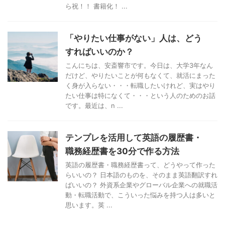
ら祝！！ 書籍化！ ...
「やりたい仕事がない」人は、どう
すればいいのか？
こんにちは、安斎響市です。今日は、大学3年なん
だけど、やりたいことが何もなくて、就活にまった
く身が入らない・・・転職したいけれど、実はやり
たい仕事は特になくて・・・という人のためのお話
です。最近は、n ...
テンプレを活用して英語の履歴書・
職務経歴書を30分で作る方法
英語の履歴書・職務経歴書って、どうやって作った
らいいの？ 日本語のものを、そのまま英語翻訳すれ
ばいいの？ 外資系企業やグローバル企業への就職活
動・転職活動で、こういった悩みを持つ人は多いと
思います。英 ...