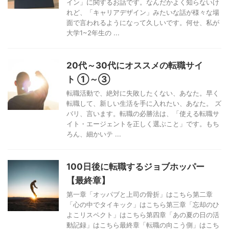
イン」に関するお話です。なんだかよく知らないけ
れど、「キャリアデザイン」みたいな話が様々な場
面で言われるようになって久しいです。何せ、私が
大学1~2年生の ...
20代～30代にオススメの転職サイ
ト ①～③
転職活動で、絶対に失敗したくない、あなた。早く
転職して、新しい生活を手に入れたい、あなた。 ズ
バリ、言います。転職の必勝法は、「使える転職サ
イト・エージェントを正しく選ぶこと」です。もち
ろん、細かいテ ...
100日後に転職するジョブホッパー
【最終章】
第一章「オッパブと上司の骨折」はこちら第二章
「心の中でタイキック」はこちら第三章「忘却のひ
よこリスペクト」はこちら第四章「あの夏の日の活
動記録」はこちら最終章「転職の向こう側」はこち