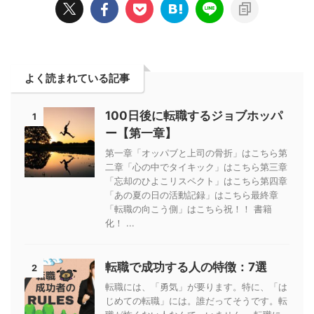
よく読まれている記事
100日後に転職するジョブホッパ
1
ー【第一章】
第一章「オッパブと上司の骨折」はこちら第
二章「心の中でタイキック」はこちら第三章
「忘却のひよこリスペクト」はこちら第四章
「あの夏の日の活動記録」はこちら最終章
「転職の向こう側」はこちら祝！！ 書籍
化！ ...
転職で成功する人の特徴：7選
2
転職には、「勇気」が要ります。特に、「は
じめての転職」には。誰だってそうです。転