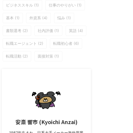
ビジネススキル
(1)
仕事のやりがい
(1)
基本
(1)
外資系
(4)
悩み
(1)
書類選考
(2)
社内評価
(1)
英語
(4)
転職エージェント
(2)
転職初心者
(6)
転職活動
(2)
面接対策
(1)
安斎 響市 (Kyoichi Anzai)
1987年生まれ。日系大手メーカー海外営業