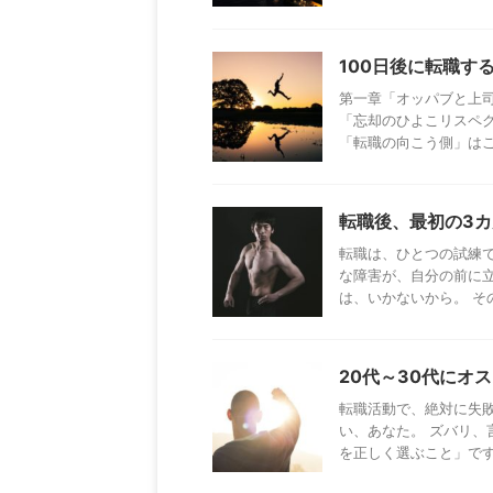
100日後に転職す
第一章「オッパブと上
「忘却のひよこリスペ
「転職の向こう側」はこち
転職後、最初の3
転職は、ひとつの試練
な障害が、自分の前に
は、いかないから。 その前
20代～30代にオ
転職活動で、絶対に失
い、あなた。 ズバリ
を正しく選ぶこと」です。