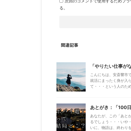
次回のコメントで使用するためブラ
る。
関連記事
「やりたい仕事が
こんにちは、安斎響市
就活にまったく身が入
て・・・という人のための
あとがき：「100
あなたが、この「あと
るでしょう・・・いや・
いに、物語は、終わりを迎