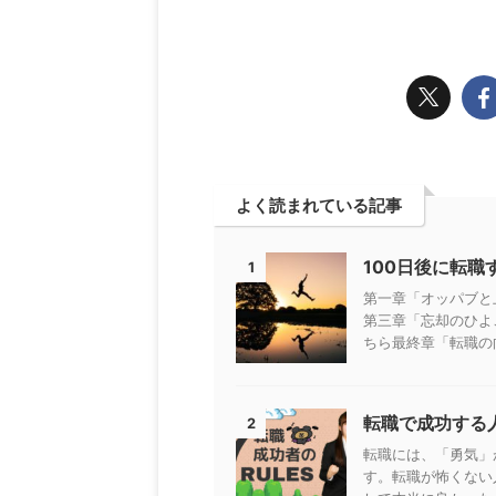
よく読まれている記事
100日後に転
1
第一章「オッパブと
第三章「忘却のひよ
ちら最終章「転職の向
転職で成功する
2
転職には、「勇気」
す。転職が怖くない