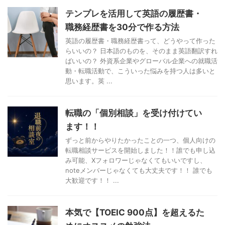
テンプレを活用して英語の履歴書・
職務経歴書を30分で作る方法
英語の履歴書・職務経歴書って、どうやって作った
らいいの？ 日本語のものを、そのまま英語翻訳すれ
ばいいの？ 外資系企業やグローバル企業への就職活
動・転職活動で、こういった悩みを持つ人は多いと
思います。英 ...
転職の「個別相談」を受け付けてい
ます！！
ずっと前からやりたかったことの一つ、個人向けの
転職相談サービスを開始しました！！誰でも申し込
み可能、Xフォロワーじゃなくてもいいですし、
noteメンバーじゃなくても大丈夫です！！ 誰でも
大歓迎です！！ ...
本気で【TOEIC 900点】を超えるた