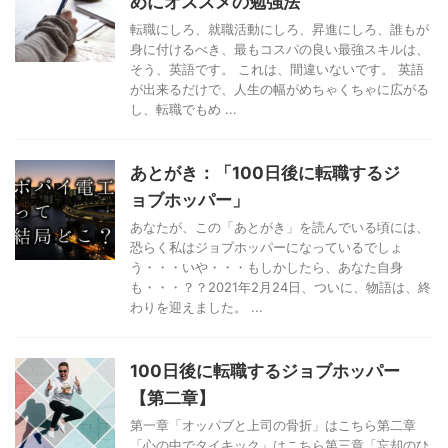
めにオススメの勉強法
転職にしろ、就職活動にしろ、昇進にしろ、誰もが
身に付けるべき、最もコスパの良い最強スキルは、
そう、英語です。 これは、間違いないです。 英語
が出来るだけで、人生の幅がめちゃくちゃに広がる
し、転職でもめ ...
あとがき：「100日後に転職するジ
ョブホッパー」
あなたが、この「あとがき」を読んでいる頃には、
恐らく私はジョブホッパーになっているでしょ
う・・・いや・・・もしかしたら、あなた自身
も・・・？？2021年2月24日、ついに、物語は、終
わりを迎えました。 ...
100日後に転職するジョブホッパー
【第二章】
第一章「オッパブと上司の骨折」はこちら第二章
「心の中でタイキック」はこちら第三章「忘却のひ