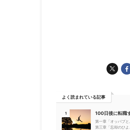
よく読まれている記事
100日後に転
1
第一章「オッパブと
第三章「忘却のひよ