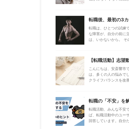
転職後、最初の3
転職は、ひとつの試練
な障害が、自分の前に
は、いかないから。 その前
【転職活動】志望
こんにちは、安斎響市
は、多くの人の悩みでし
クライフバランスを改善し
転職の「不安」を
転職活動、みんな不安で
ば、転職活動中のユーザ
回答しています。自分だけ