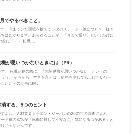
カ月でやるべきこと。
です。今までいた環境を捨てて、次のステージへ旅立つとき、様々
立ちはだかります。あらゆることが、「今まで通り」というわけに
に・・・ 転職 ...
動機が思いつかないときには（PR）
です。 転職活動の際に、「志望動機が思いつかない」というの
ょう。 そもそも、本音を言えば… 給料を少しでも上げたいワー
たい今の仕事は飽 ...
解消する、5つのヒント
すよね。人材業界大手エン・ジャパンの2021年の調査によれ
ー全体の87%が「転職に対して不安な点・気になる点がある」と
じゃないんです ...