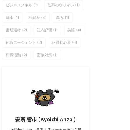
ビジネススキル
(1)
仕事のやりがい
(1)
基本
(1)
外資系
(4)
悩み
(1)
書類選考
(2)
社内評価
(1)
英語
(4)
転職エージェント
(2)
転職初心者
(6)
転職活動
(2)
面接対策
(1)
安斎 響市 (Kyoichi Anzai)
1987年生まれ。日系大手メーカー海外営業