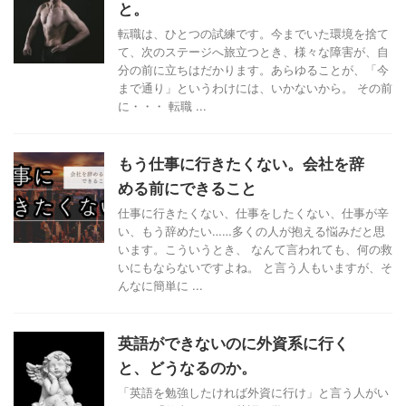
と。
転職は、ひとつの試練です。今までいた環境を捨て
て、次のステージへ旅立つとき、様々な障害が、自
分の前に立ちはだかります。あらゆることが、「今
まで通り」というわけには、いかないから。 その前
に・・・ 転職 ...
もう仕事に行きたくない。会社を辞
める前にできること
仕事に行きたくない、仕事をしたくない、仕事が辛
い、もう辞めたい……多くの人が抱える悩みだと思
います。こういうとき、 なんて言われても、何の救
いにもならないですよね。 と言う人もいますが、そ
んなに簡単に ...
英語ができないのに外資系に行く
と、どうなるのか。
「英語を勉強したければ外資に行け」と言う人がい