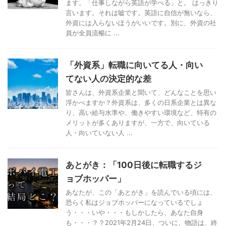
ます。「仕事しながら英語が学べる」と。 はっきり
言います。それは嘘です。英語に自信が無いなら、
外資には入らないほうがいいです。別に、外資の社
員が全員流暢に ...
「外資系」転職に向いてる人・向い
てない人の決定的な差
皆さんは、外資系企業と聞いて、どんなことを思い
浮かべますか？外資系は、多くの日系企業とは異な
り、高い給与水準や、働きやすい環境など、特有の
メリットが多くありますが、一方で、向いている
人・向いていない人 ...
あとがき：「100日後に転職するジ
ョブホッパー」
あなたが、この「あとがき」を読んでいる頃には、
恐らく私はジョブホッパーになっているでしょ
う・・・いや・・・もしかしたら、あなた自身
も・・・？？2021年2月24日、ついに、物語は、終