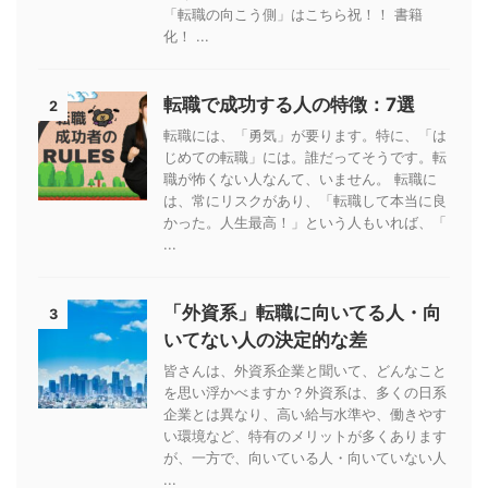
「転職の向こう側」はこちら祝！！ 書籍
化！ ...
転職で成功する人の特徴：7選
2
転職には、「勇気」が要ります。特に、「は
じめての転職」には。誰だってそうです。転
職が怖くない人なんて、いません。 転職に
は、常にリスクがあり、「転職して本当に良
かった。人生最高！」という人もいれば、「
...
「外資系」転職に向いてる人・向
3
いてない人の決定的な差
皆さんは、外資系企業と聞いて、どんなこと
を思い浮かべますか？外資系は、多くの日系
企業とは異なり、高い給与水準や、働きやす
い環境など、特有のメリットが多くあります
が、一方で、向いている人・向いていない人
...