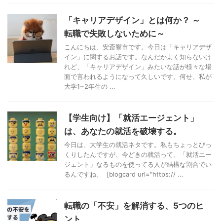
「キャリアデザイン」とは何か？ ～
転職で失敗しないために～
こんにちは、安斎響市です。今日は「キャリアデザ
イン」に関するお話です。なんだかよく知らないけ
れど、「キャリアデザイン」みたいな話が様々な場
面で言われるようになって久しいです。何せ、私が
大学1~2年生の ...
【学生向け】「就活エージェント」
は、あなたの就活を破壊する。
今日は、大学生の就活ネタです。私もちょっとびっ
くりしたんですが、今どきの就活って、「就活エー
ジェント」なるものを使ってる人が結構な割合でい
るんですね。 [blogcard url="https:// ...
転職の「不安」を解消する、5つのヒ
ント