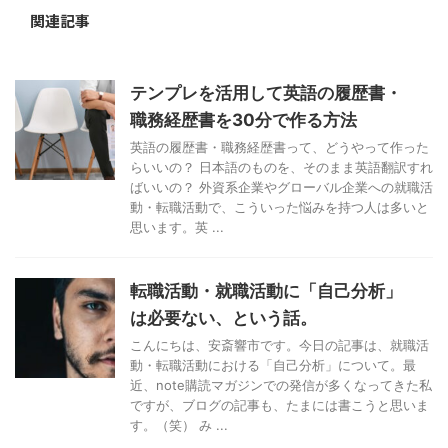
関連記事
テンプレを活用して英語の履歴書・
職務経歴書を30分で作る方法
英語の履歴書・職務経歴書って、どうやって作った
らいいの？ 日本語のものを、そのまま英語翻訳すれ
ばいいの？ 外資系企業やグローバル企業への就職活
動・転職活動で、こういった悩みを持つ人は多いと
思います。英 ...
転職活動・就職活動に「自己分析」
は必要ない、という話。
こんにちは、安斎響市です。今日の記事は、就職活
動・転職活動における「自己分析」について。最
近、note購読マガジンでの発信が多くなってきた私
ですが、ブログの記事も、たまには書こうと思いま
す。（笑） み ...