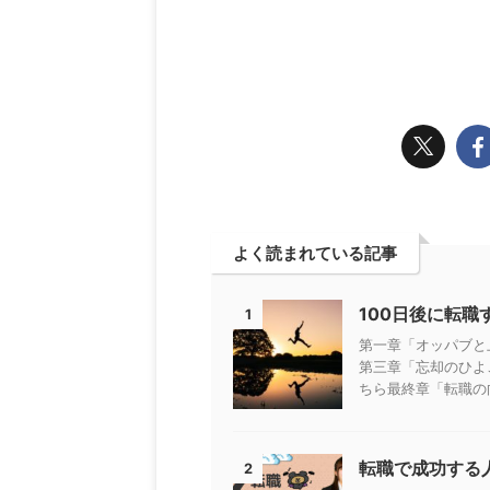
よく読まれている記事
100日後に転
1
第一章「オッパブと
第三章「忘却のひよ
ちら最終章「転職の向
転職で成功する
2