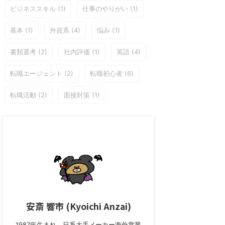
ビジネススキル
(1)
仕事のやりがい
(1)
基本
(1)
外資系
(4)
悩み
(1)
書類選考
(2)
社内評価
(1)
英語
(4)
転職エージェント
(2)
転職初心者
(6)
転職活動
(2)
面接対策
(1)
安斎 響市 (Kyoichi Anzai)
1987年生まれ。日系大手メーカー海外営業