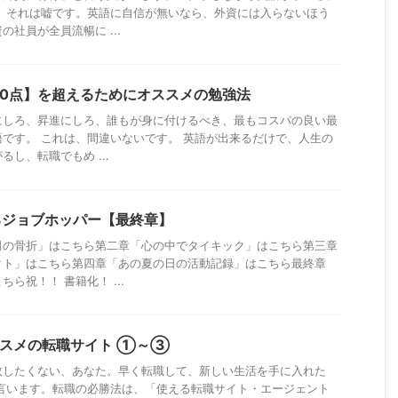
す。それは嘘です。英語に自信が無いなら、外資には入らないほう
社員が全員流暢に ...
 900点】を超えるためにオススメの勉強法
にしろ、昇進にしろ、誰もが身に付けるべき、最もコスパの良い最
です。 これは、間違いないです。 英語が出来るだけで、人生の
し、転職でもめ ...
るジョブホッパー【最終章】
司の骨折」はこちら第二章「心の中でタイキック」はこちら第三章
クト」はこちら第四章「あの夏の日の活動記録」はこちら最終章
ら祝！！ 書籍化！ ...
ススメの転職サイト ①～③
敗したくない、あなた。早く転職して、新しい生活を手に入れた
、言います。転職の必勝法は、「使える転職サイト・エージェント