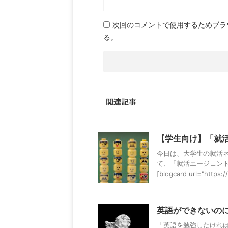
次回のコメントで使用するためブラ
る。
関連記事
【学生向け】「就
今日は、大学生の就活
て、「就活エージェン
[blogcard url="https:// 
英語ができないの
「英語を勉強したけれ