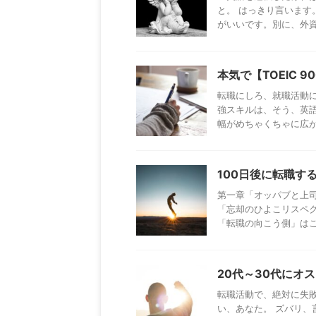
と。 はっきり言いま
がいいです。別に、外資の
本気で【TOEIC
転職にしろ、就職活動
強スキルは、そう、英語
幅がめちゃくちゃに広がる
100日後に転職す
第一章「オッパブと上
「忘却のひよこリスペ
「転職の向こう側」はこち
20代～30代にオ
転職活動で、絶対に失
い、あなた。 ズバリ