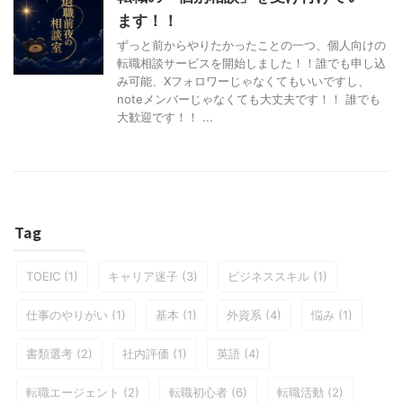
ます！！
ずっと前からやりたかったことの一つ、個人向けの
転職相談サービスを開始しました！！誰でも申し込
み可能、Xフォロワーじゃなくてもいいですし、
noteメンバーじゃなくても大丈夫です！！ 誰でも
大歓迎です！！ ...
Tag
TOEIC
(1)
キャリア迷子
(3)
ビジネススキル
(1)
仕事のやりがい
(1)
基本
(1)
外資系
(4)
悩み
(1)
書類選考
(2)
社内評価
(1)
英語
(4)
転職エージェント
(2)
転職初心者
(6)
転職活動
(2)