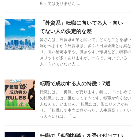
所」ではありません ...
「外資系」転職に向いてる人・向い
てない人の決定的な差
皆さんは、外資系企業と聞いて、どんなことを思い
浮かべますか？外資系は、多くの日系企業とは異な
り、高い給与水準や、働きやすい環境など、特有の
メリットが多くありますが、一方で、向いている
人・向いていない人 ...
転職で成功する人の特徴：7選
転職には、「勇気」が要ります。特に、「はじめて
の転職」には。誰だってそうです。転職が怖くない
人なんて、いません。 転職には、常にリスクがあ
り、「転職して本当に良かった。人生最高！」とい
う人もいれば、「 ...
転職の「個別相談」を受け付けてい