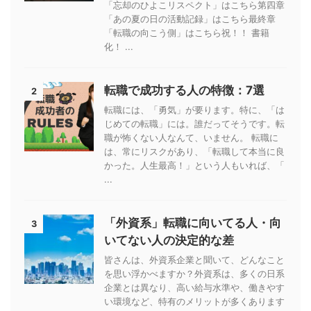
「忘却のひよこリスペクト」はこちら第四章
「あの夏の日の活動記録」はこちら最終章
「転職の向こう側」はこちら祝！！ 書籍
化！ ...
転職で成功する人の特徴：7選
2
転職には、「勇気」が要ります。特に、「は
じめての転職」には。誰だってそうです。転
職が怖くない人なんて、いません。 転職に
は、常にリスクがあり、「転職して本当に良
かった。人生最高！」という人もいれば、「
...
「外資系」転職に向いてる人・向
3
いてない人の決定的な差
皆さんは、外資系企業と聞いて、どんなこと
を思い浮かべますか？外資系は、多くの日系
企業とは異なり、高い給与水準や、働きやす
い環境など、特有のメリットが多くあります