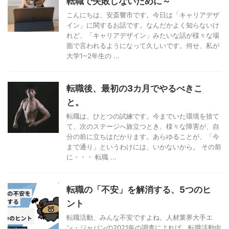
転職で失敗しないために～
こんにちは、安斎響市です。今日は「キャリアデザ
イン」に関するお話です。なんだかよく知らないけ
れど、「キャリアデザイン」みたいな話が様々な場
面で言われるようになって久しいです。何せ、私が
大学1~2年生の ...
転職後、最初の3カ月でやるべきこ
と。
転職は、ひとつの試練です。今までいた環境を捨て
て、次のステージへ旅立つとき、様々な障害が、自
分の前に立ちはだかります。あらゆることが、「今
まで通り」というわけには、いかないから。 その前
に・・・ 転職 ...
転職の「不安」を解消する、5つのヒ
ント
転職活動、みんな不安ですよね。人材業界大手エ
ン・ジャパンの2021年の調査によれば、転職活動中