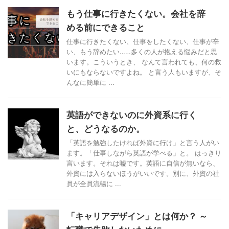
もう仕事に行きたくない。会社を辞
める前にできること
仕事に行きたくない、仕事をしたくない、仕事が辛
い、もう辞めたい……多くの人が抱える悩みだと思
います。こういうとき、 なんて言われても、何の救
いにもならないですよね。 と言う人もいますが、そ
んなに簡単に ...
英語ができないのに外資系に行く
と、どうなるのか。
「英語を勉強したければ外資に行け」と言う人がい
ます。「仕事しながら英語が学べる」と。 はっきり
言います。それは嘘です。英語に自信が無いなら、
外資には入らないほうがいいです。別に、外資の社
員が全員流暢に ...
「キャリアデザイン」とは何か？ ～