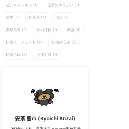
ビジネススキル
(1)
仕事のやりがい
(1)
基本
(1)
外資系
(4)
悩み
(1)
書類選考
(2)
社内評価
(1)
英語
(4)
転職エージェント
(2)
転職初心者
(6)
転職活動
(2)
面接対策
(1)
安斎 響市 (Kyoichi Anzai)
1987年生まれ。日系大手メーカー海外営業