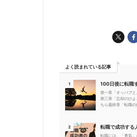
よく読まれている記事
100日後に転
1
第一章「オッパブと
第三章「忘却のひよ
ちら最終章「転職の向
転職で成功する
2
転職には、「勇気」