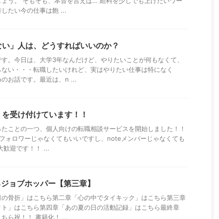
ょう。 そもそも、本音を言えば… 給料を少しでも上げたいワー
たい今の仕事は飽 ...
ない」人は、どうすればいいのか？
です。今日は、大学3年なんだけど、やりたいことが何もなくて、
らない・・・転職したいけれど、実はやりたい仕事は特になく
お話です。最近は、n ...
」を受け付けています！！
ったことの一つ、個人向けの転職相談サービスを開始しました！！
フォロワーじゃなくてもいいですし、noteメンバーじゃなくても
歓迎です！！ ...
るジョブホッパー【第三章】
司の骨折」はこちら第二章「心の中でタイキック」はこちら第三章
クト」はこちら第四章「あの夏の日の活動記録」はこちら最終章
ら祝！！ 書籍化！ ...