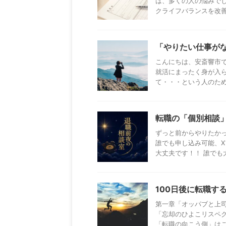
は、多くの人の悩みでし
クライフバランスを改善し
「やりたい仕事が
こんにちは、安斎響市
就活にまったく身が入
て・・・という人のための
転職の「個別相談
ずっと前からやりたか
誰でも申し込み可能、X
大丈夫です！！ 誰でも大
100日後に転職す
第一章「オッパブと上
「忘却のひよこリスペ
「転職の向こう側」はこち