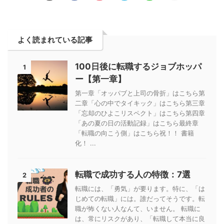
よく読まれている記事
100日後に転職するジョブホッパ
1
ー【第一章】
第一章「オッパブと上司の骨折」はこちら第
二章「心の中でタイキック」はこちら第三章
「忘却のひよこリスペクト」はこちら第四章
「あの夏の日の活動記録」はこちら最終章
「転職の向こう側」はこちら祝！！ 書籍
化！ ...
転職で成功する人の特徴：7選
2
転職には、「勇気」が要ります。特に、「は
じめての転職」には。誰だってそうです。転
職が怖くない人なんて、いません。 転職に
は、常にリスクがあり、「転職して本当に良