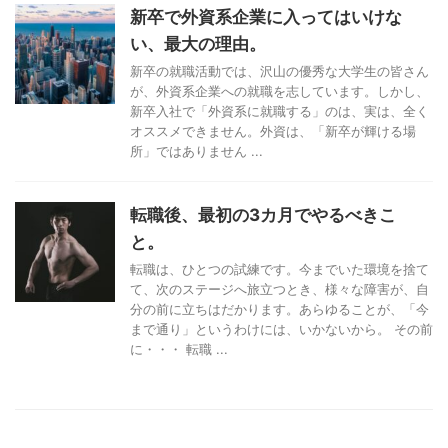
新卒で外資系企業に入ってはいけな
い、最大の理由。
新卒の就職活動では、沢山の優秀な大学生の皆さん
が、外資系企業への就職を志しています。しかし、
新卒入社で「外資系に就職する」のは、実は、全く
オススメできません。外資は、「新卒が輝ける場
所」ではありません ...
転職後、最初の3カ月でやるべきこ
と。
転職は、ひとつの試練です。今までいた環境を捨て
て、次のステージへ旅立つとき、様々な障害が、自
分の前に立ちはだかります。あらゆることが、「今
まで通り」というわけには、いかないから。 その前
に・・・ 転職 ...