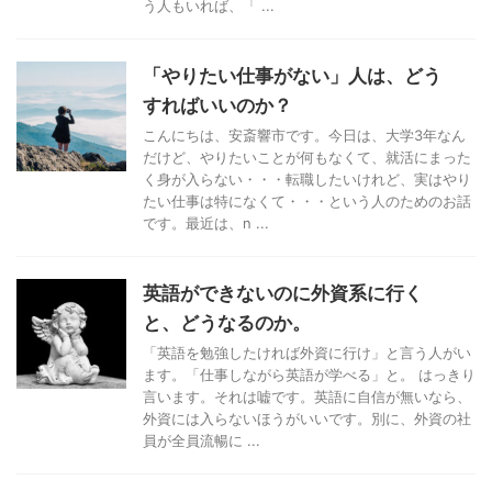
う人もいれば、「 ...
「やりたい仕事がない」人は、どう
すればいいのか？
こんにちは、安斎響市です。今日は、大学3年なん
だけど、やりたいことが何もなくて、就活にまった
く身が入らない・・・転職したいけれど、実はやり
たい仕事は特になくて・・・という人のためのお話
です。最近は、n ...
英語ができないのに外資系に行く
と、どうなるのか。
「英語を勉強したければ外資に行け」と言う人がい
ます。「仕事しながら英語が学べる」と。 はっきり
言います。それは嘘です。英語に自信が無いなら、
外資には入らないほうがいいです。別に、外資の社
員が全員流暢に ...