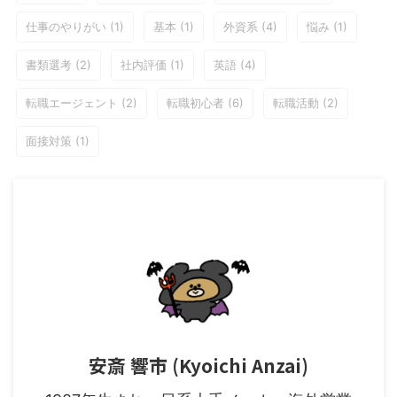
仕事のやりがい
(1)
基本
(1)
外資系
(4)
悩み
(1)
書類選考
(2)
社内評価
(1)
英語
(4)
転職エージェント
(2)
転職初心者
(6)
転職活動
(2)
面接対策
(1)
安斎 響市 (Kyoichi Anzai)