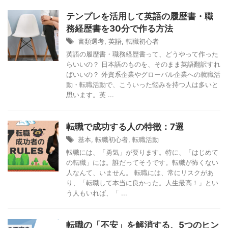
テンプレを活用して英語の履歴書・職
務経歴書を30分で作る方法
書類選考
,
英語
,
転職初心者
英語の履歴書・職務経歴書って、どうやって作った
らいいの？ 日本語のものを、そのまま英語翻訳すれ
ばいいの？ 外資系企業やグローバル企業への就職活
動・転職活動で、こういった悩みを持つ人は多いと
思います。英 ...
転職で成功する人の特徴：7選
基本
,
転職初心者
,
転職活動
転職には、「勇気」が要ります。特に、「はじめて
の転職」には。誰だってそうです。転職が怖くない
人なんて、いません。 転職には、常にリスクがあ
り、「転職して本当に良かった。人生最高！」とい
う人もいれば、「 ...
転職の「不安」を解消する、5つのヒン