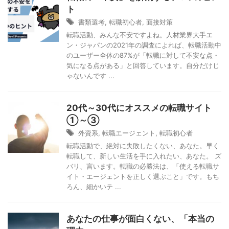
ト
書類選考
,
転職初心者
,
面接対策
転職活動、みんな不安ですよね。人材業界大手エ
ン・ジャパンの2021年の調査によれば、転職活動中
のユーザー全体の87%が「転職に対して不安な点・
気になる点がある」と回答しています。自分だけじ
ゃないんです ...
20代～30代にオススメの転職サイト
①～③
外資系
,
転職エージェント
,
転職初心者
転職活動で、絶対に失敗したくない、あなた。早く
転職して、新しい生活を手に入れたい、あなた。 ズ
バリ、言います。転職の必勝法は、「使える転職サ
イト・エージェントを正しく選ぶこと」です。もち
ろん、細かいテ ...
あなたの仕事が面白くない、「本当の