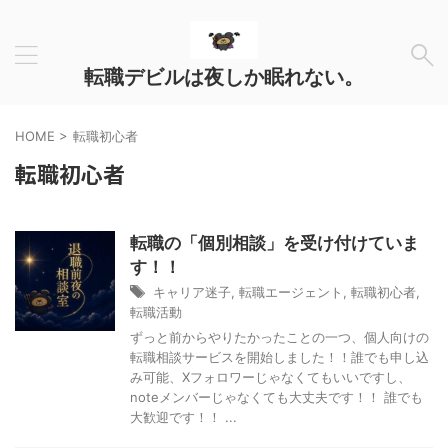
転職デビルは夜しか眠れない。
HOME
>
転職初心者
転職初心者
転職の「個別相談」を受け付けていま
す！！
キャリア迷子
,
転職エージェント
,
転職初心者
,
転職活動
ずっと前からやりたかったことの一つ、個人向けの
転職相談サービスを開始しました！！誰でも申し込
み可能、Xフォロワーじゃなくてもいいですし、
noteメンバーじゃなくても大丈夫です！！ 誰でも
大歓迎です！！ ...