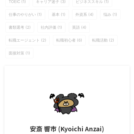
TOEIC
(1)
キャリア迷子
(3)
ビジネススキル
(1)
仕事のやりがい
(1)
基本
(1)
外資系
(4)
悩み
(1)
書類選考
(2)
社内評価
(1)
英語
(4)
転職エージェント
(2)
転職初心者
(6)
転職活動
(2)
面接対策
(1)
安斎 響市 (Kyoichi Anzai)