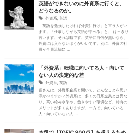
英語ができないのに外資系に行くと、
どうなるのか。
外資系
,
英語
「英語を勉強したければ外資に行け」と言う人がい
ます。「仕事しながら英語が学べる」と。 はっきり
言います。それは嘘です。英語に自信が無いなら、
外資には入らないほうがいいです。別に、外資の社
員が全員流暢に ...
「外資系」転職に向いてる人・向いて
ない人の決定的な差
外資系
,
英語
皆さんは、外資系企業と聞いて、どんなことを思い
浮かべますか？外資系は、多くの日系企業とは異な
り、高い給与水準や、働きやすい環境など、特有の
メリットが多くありますが、一方で、向いている
人・向いていない人 ...
本気で【TOEIC 900点】を超えるため