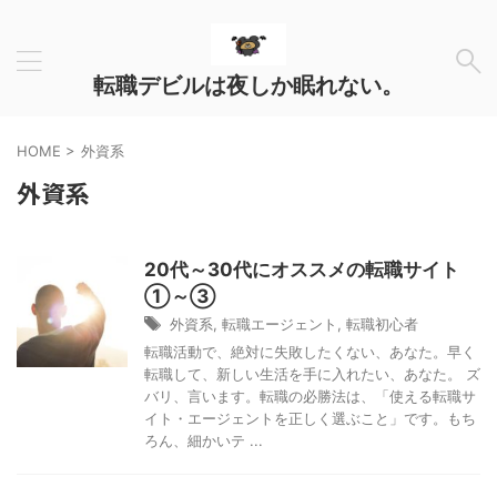
転職デビルは夜しか眠れない。
HOME
>
外資系
外資系
20代～30代にオススメの転職サイト
①～③
外資系
,
転職エージェント
,
転職初心者
転職活動で、絶対に失敗したくない、あなた。早く
転職して、新しい生活を手に入れたい、あなた。 ズ
バリ、言います。転職の必勝法は、「使える転職サ
イト・エージェントを正しく選ぶこと」です。もち
ろん、細かいテ ...